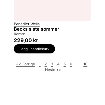
Benedict Wells
Becks siste sommer
roman
229,00
kr
Legg i handlekurv
<< Forrige
1
2
3
4
5
6
…
10
Neste >>