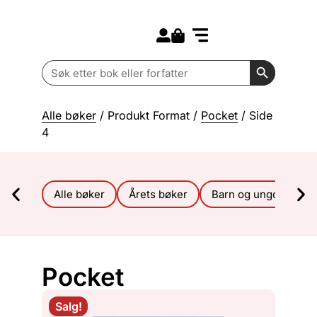
Search for:
Kommende bøker
Barn og ungdom
Search Butt
Search
for:
Alle bøker
/ Produkt Format /
Pocket
/ Side
4
Alle bøker
Årets bøker
Barn og ungdom
Pocket
Salg!