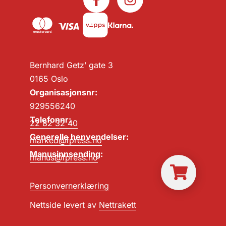
Bernhard Getz’ gate 3
0165 Oslo
Organisasjonsnr:
929556240
Telefonnr:
22 82 32 40
Generelle henvendelser:
marked@fpress.no
Manusinnsending:
manus@fpress.no
Personvernerklæring
Nettside levert av
Nettrakett