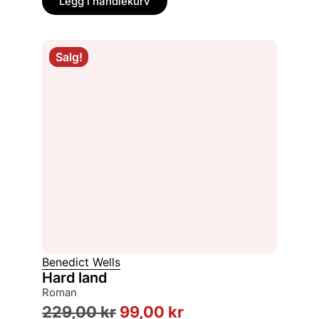
Legg i handlekurv
Salg!
Benedict Wells
Hard land
roman
229,00
kr
99,00
kr