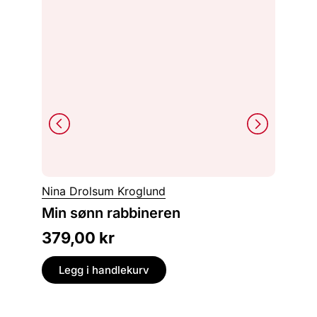
Inger S
Nina Drolsum Kroglund
Saraj
Min sønn rabbineren
krigen 
379,00
kr
499,
Legg i handlekurv
Legg