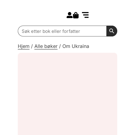
Search for:
Kommende bøker
Barn og ungdom
Search Butt
Search
for:
Hjem
/
Alle bøker
/
Om Ukraina