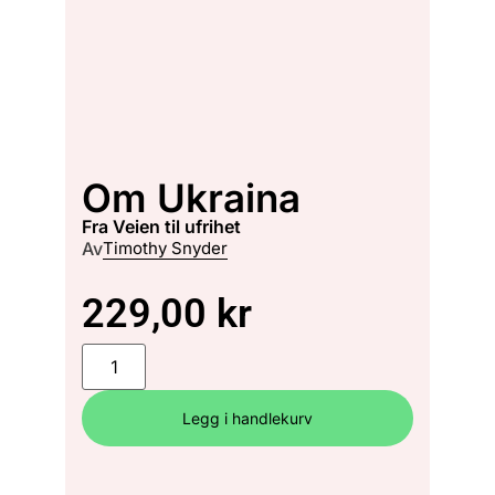
Om Ukraina
fra Veien til ufrihet
Av
Timothy Snyder
229,00
kr
Legg i handlekurv