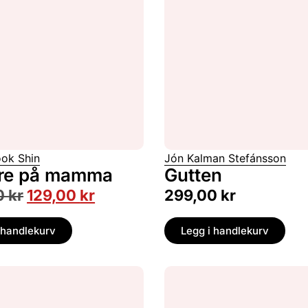
ok Shin
Jón Kalman Stefánsson
are på mamma
Gutten
0
kr
129,00
kr
299,00
kr
 handlekurv
Legg i handlekurv