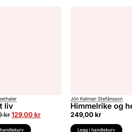
eethaler
Jón Kalman Stefánsson
t liv
Himmelrike og h
0
kr
129,00
kr
249,00
kr
 handlekurv
Legg i handlekurv