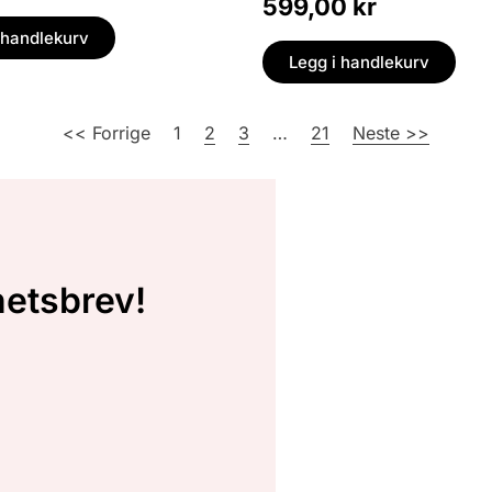
599,00
kr
 handlekurv
Legg i handlekurv
<< Forrige
1
2
3
…
21
Neste >>
hetsbrev!