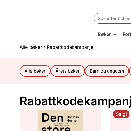
Search
for:
Bøker
For
Alle bøker
/ Rabattkodekampanje
Alle bøker
Årets bøker
Barn og ungdom
Rabattkodekampan
Salg!