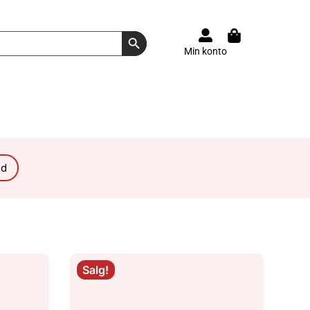
Search Button
Min konto
ud
Salg!