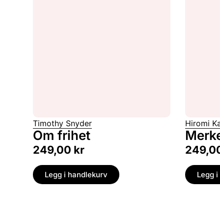
Timothy Snyder
Hiromi K
Om frihet
Merke
249,00
kr
249,0
Legg i handlekurv
Legg i