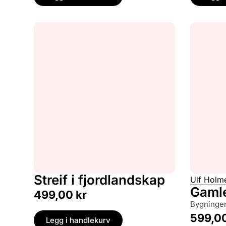
Streif i fjordlandskap
Ulf Holm
Gaml
499,00
kr
bygninge
599,0
Legg i handlekurv