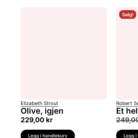
Salg!
Elizabeth Strout
Robert S
Olive, igjen
Et hel
229,00
kr
249,0
Legg i handlekurv
Legg i