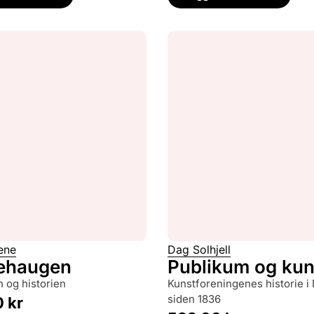
ene
Dag Solhjell
ehaugen
Publikum og kun
n og historien
kunstforeningenes historie i Norge
siden 1836
0
kr