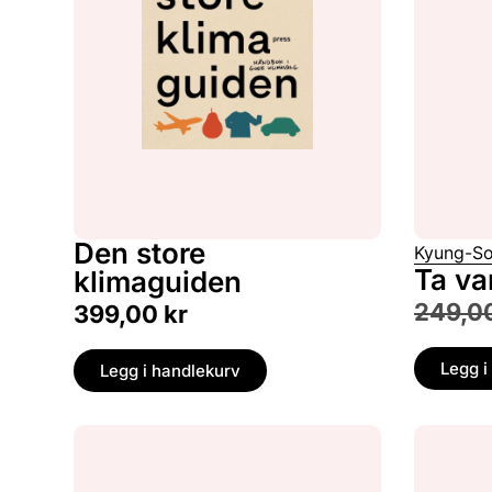
Den store
Kyung-So
Ta v
klimaguiden
249,0
399,00
kr
Legg i
Legg i handlekurv