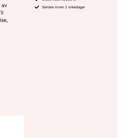
s av
Sendes innen 2 virkedager
il
ise,