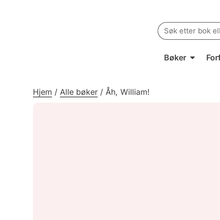
Search
for:
Bøker
For
Hjem
/
Alle bøker
/
Åh, William!