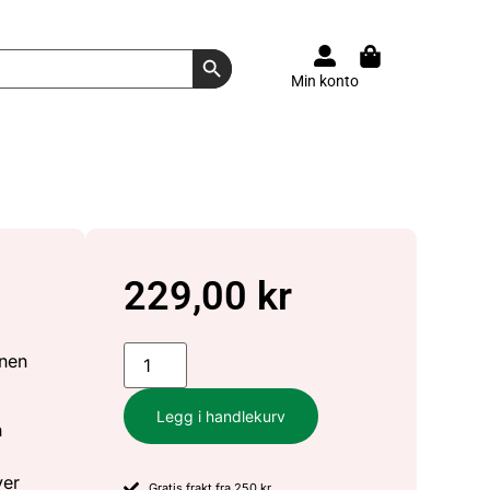
Search Button
Min konto
229,00
kr
nnen
Legg i handlekurv
n
ver
Gratis frakt fra 250 kr