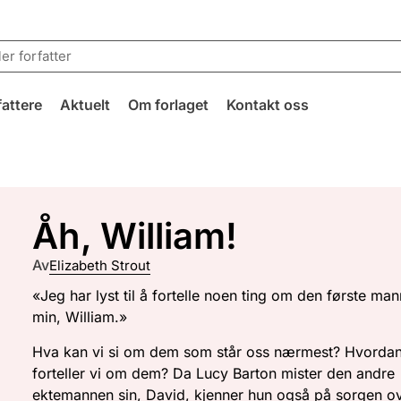
fattere
Aktuelt
Om forlaget
Kontakt oss
Åh, William!
Av
Elizabeth Strout
«Jeg har lyst til å fortelle noen ting om den første ma
min, William.»
Hva kan vi si om dem som står oss nærmest? Hvorda
forteller vi om dem? Da Lucy Barton mister den andre
ektemannen sin, David, kjenner hun også på sorgen o