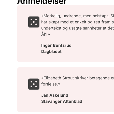
Anmeldelser
«Merkelig, undrende, men helstøpt. Sl
har skapt med et enkelt og rett fram s
undertekst og usagte sannheter at det e
Åh!»
Inger Bentzrud
Dagbladet
«Elizabeth Strout skriver betagende e
fortielse.»
Jan Askelund
Stavanger Aftenblad