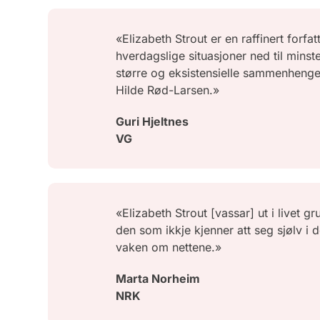
«Elizabeth Strout er en raffinert forfat
hverdagslige situasjoner ned til minst
større og eksistensielle sammenhenger
Hilde Rød-Larsen.»
Guri Hjeltnes
VG
«Elizabeth Strout [vassar] ut i livet gru
den som ikkje kjenner att seg sjølv i
vaken om nettene.»
Marta Norheim
NRK