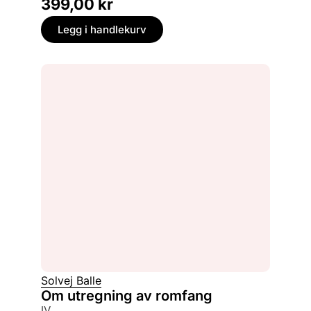
399,00
kr
Legg i handlekurv
Solvej Balle
Om utregning av romfang
IV