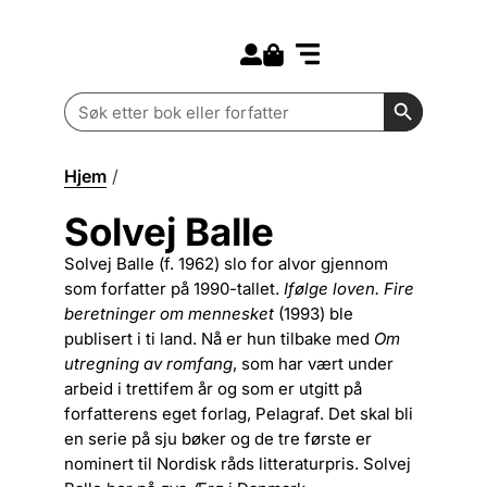
Search for:
Kommende bøker
Barn og ungdom
Search Butt
Search
for:
Hjem
/
Solvej Balle
Solvej Balle
Solvej Balle (f. 1962) slo for alvor gjennom
som forfatter på 1990-tallet.
Ifølge loven. Fire
beretninger om mennesket
(1993) ble
publisert i ti land. Nå er hun tilbake med
Om
utregning av romfang
, som har vært under
arbeid i trettifem år og som er utgitt på
forfatterens eget forlag, Pelagraf. Det skal bli
en serie på sju bøker og de tre første er
nominert til Nordisk råds litteraturpris. Solvej