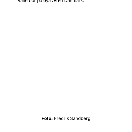
Balle bor på øya Ærø i Danmark.
Foto:
Fredrik Sandberg