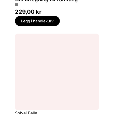
III
229,00
kr
Legg i handlekurv
Solvej Balle