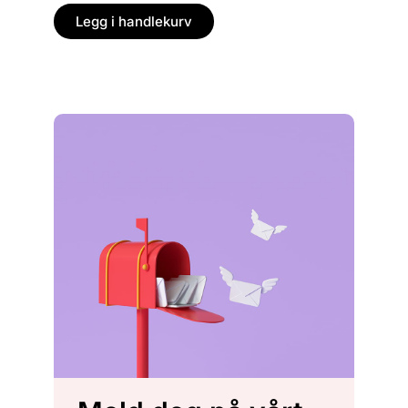
Legg i handlekurv
Legg