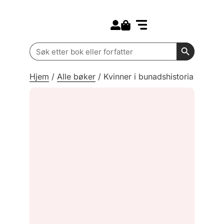
Search for:
Kommende bøker
Barn og ungdom
Search Butt
Search
for:
Hjem
/
Alle bøker
/
Kvinner i bunadshistoria