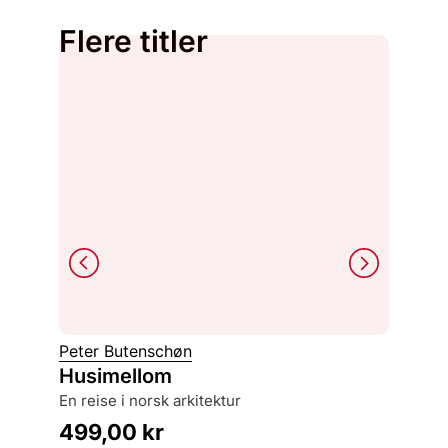
Flere titler
Peter Butenschøn
Øyvin 
Husimellom
Boksta
en reise i norsk arkitektur
maktsy
499,00
kr
399,