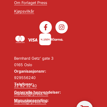
Om Forlaget Press
Kjøpsvilkår
Bernhard Getz’ gate 3
0165 Oslo
Organisasjonsnr:
929556240
Telefonnr:
22 82 32 40
Generelle henvendelser:
marked@fpress.no
Manusinnsending:
manus@fpress.no