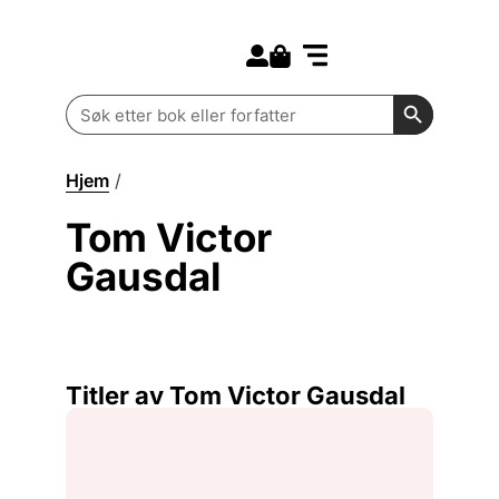
Search for:
Kommende bøker
Barn og ungdom
Search Butt
Search
for:
Hjem
/
Tom Victor Gausdal
Tom Victor
Gausdal
Titler av Tom Victor Gausdal