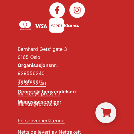
Bernhard Getz’ gate 3
0165 Oslo
Organisasjonsnr:
929556240
Telefonnr:
22 82 32 40
Generelle henvendelser:
marked@fpress.no
Manusinnsending:
manus@fpress.no
Personvernerklæring
Nettside levert av
Nettrakett