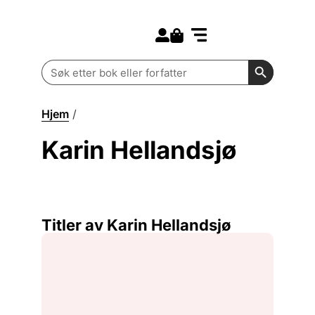
Search for:
Kommende bøker
Barn og ungdom
Search Butt
Search
for:
Hjem
/
Karin Hellandsjø
Karin Hellandsjø
Titler av Karin Hellandsjø