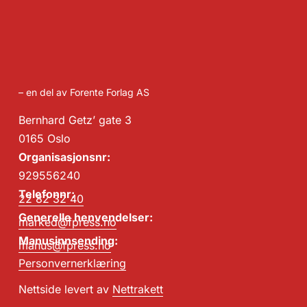
– en del av Forente Forlag AS
Bernhard Getz’ gate 3
0165 Oslo
Organisasjonsnr:
929556240
Telefonnr:
22 82 32 40
Generelle henvendelser:
marked@fpress.no
Manusinnsending:
manus@fpress.no
Personvernerklæring
Nettside levert av
Nettrakett