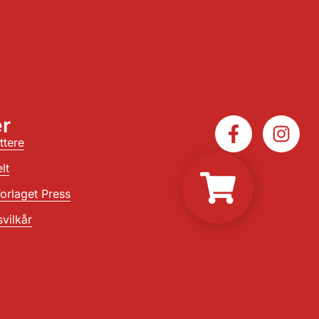
r
ttere
lt
orlaget Press
vilkår