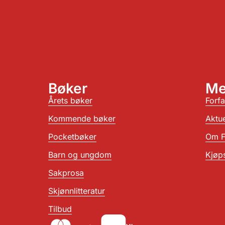
Bøker
Me
Årets bøker
Forfa
Kommende bøker
Aktue
Pocketbøker
Om F
Barn og ungdom
Kjøps
Sakprosa
Skjønnlitteratur
Tilbud