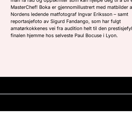
man få råd og oppskrifter som kan hjelpe deg til å bli 
MasterChef! Boka er gjennomillustrert med matbilder 
Nordens ledende matfotograf Ingvar Eriksson – samt
reportasjefoto av Sigurd Fandango, som har fulgt
amatørkokkenes vei fra audition helt til den prestisjefy
finalen hjemme hos selveste Paul Bocuse i Lyon.