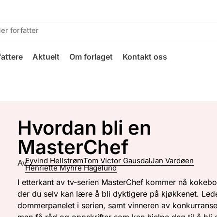
fattere
Aktuelt
Om forlaget
Kontakt oss
Hvordan bli en
MasterChef
Eyvind Hellstrøm
Tom Victor Gausdal
Jan Vardøen
Av
Henriette Myhre Hagelund
I etterkant av tv-serien MasterChef kommer nå kokeb
der du selv kan lære å bli dyktigere på kjøkkenet. Led
dommerpanelet i serien, samt vinneren av konkurranse