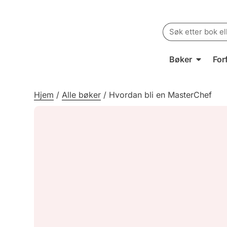
Search
for:
Bøker
For
Hjem
/
Alle bøker
/
Hvordan bli en MasterChef