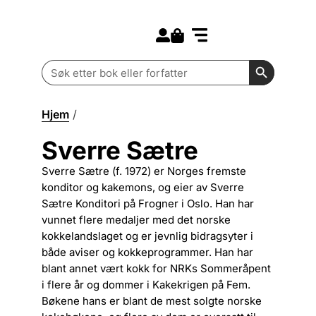
Search for:
Kommende bøker
Barn og ungdom
Search Butt
Search
for:
Hjem
/
Sverre Sætre
Sverre Sætre
Sverre Sætre (f. 1972) er Norges fremste
konditor og kakemons, og eier av Sverre
Sætre Konditori på Frogner i Oslo. Han har
vunnet flere medaljer med det norske
kokkelandslaget og er jevnlig bidragsyter i
både aviser og kokkeprogrammer. Han har
blant annet vært kokk for NRKs Sommeråpent
i flere år og dommer i Kakekrigen på Fem.
Bøkene hans er blant de mest solgte norske