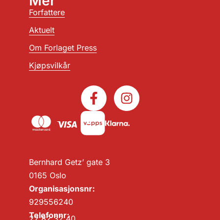
Mer
Forfattere
Aktuelt
Om Forlaget Press
Kjøpsvilkår
Bernhard Getz’ gate 3
0165 Oslo
Organisasjonsnr:
929556240
Telefonnr:
22 82 32 40