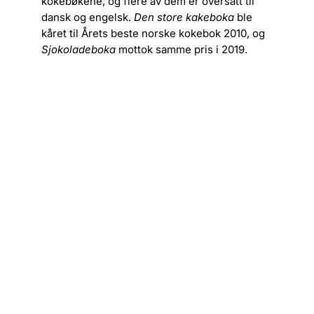
kokebøkene, og flere av dem er oversatt til
dansk og engelsk.
Den store kakeboka
ble
kåret til Årets beste norske kokebok 2010, og
Sjokoladeboka
mottok samme pris i 2019.