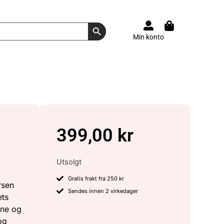
Search Button
Min konto
399,00
kr
Utsolgt
Gratis frakt fra 250 kr
rsen
Sendes innen 2 virkedager
ets
bne og
og