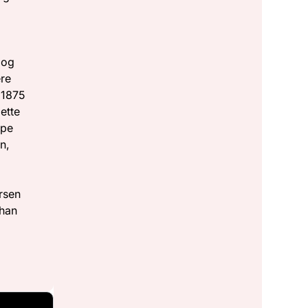
s
 og
ere
 1875
ette
ape
n,
ersen
 han