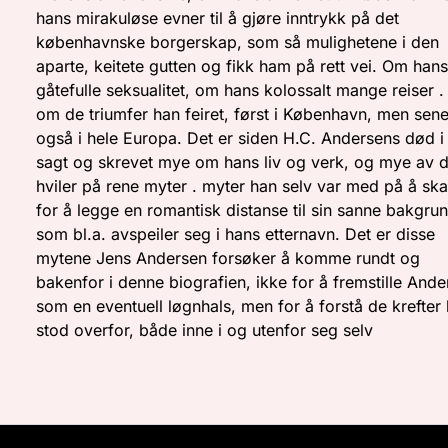
hans mirakuløse evner til å gjøre inntrykk på det
københavnske borgerskap, som så mulighetene i den
aparte, keitete gutten og fikk ham på rett vei. Om han
gåtefulle seksualitet, om hans kolossalt mange reiser .
om de triumfer han feiret, først i København, men sen
også i hele Europa. Det er siden H.C. Andersens død i
sagt og skrevet mye om hans liv og verk, og mye av d
hviler på rene myter . myter han selv var med på å sk
for å legge en romantisk distanse til sin sanne bakgrun
som bl.a. avspeiler seg i hans etternavn. Det er disse
mytene Jens Andersen forsøker å komme rundt og
bakenfor i denne biografien, ikke for å fremstille And
som en eventuell løgnhals, men for å forstå de krefter
stod overfor, både inne i og utenfor seg selv