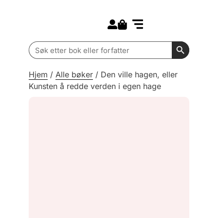
Search for:
Kommende bøker
Barn og ungdom
Search Butt
Search
for:
Hjem
/
Alle bøker
/
Den ville hagen, eller
Kunsten å redde verden i egen hage