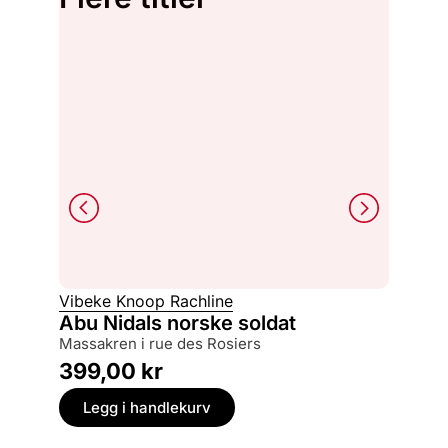
Vibeke Knoop Rachline
Julie M
Abu Nidals norske soldat
Ut me
massakren i rue des Rosiers
hele fa
399,00
kr
449,
Legg i handlekurv
Legg