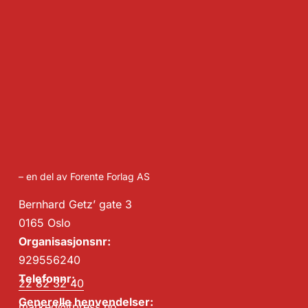
– en del av Forente Forlag AS
Bernhard Getz’ gate 3
0165 Oslo
Organisasjonsnr:
929556240
Telefonnr:
22 82 32 40
Generelle henvendelser:
marked@fpress.no