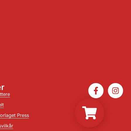
r
ttere
lt
orlaget Press
vilkår