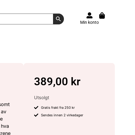
Search Button
Min konto
389,00
kr
Utsolgt
gsomt
Gratis frakt fra 250 kr
 av
Sendes innen 2 virkedager
re
 hva
trene