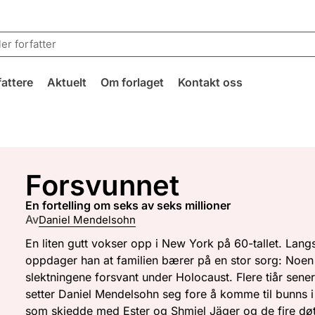
fattere
Aktuelt
Om forlaget
Kontakt oss
Forsvunnet
en fortelling om seks av seks millioner
Av
Daniel Mendelsohn
En liten gutt vokser opp i New York på 60-tallet. Lan
oppdager han at familien bærer på en stor sorg: Noen
slektningene forsvant under Holocaust. Flere tiår sene
setter Daniel Mendelsohn seg fore å komme til bunns i
som skjedde med Ester og Shmiel Jäger og de fire dø