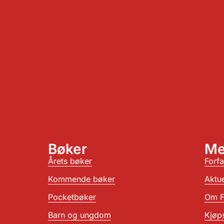
Bøker
Me
Årets bøker
Forfa
Kommende bøker
Aktue
Pocketbøker
Om F
Barn og ungdom
Kjøps