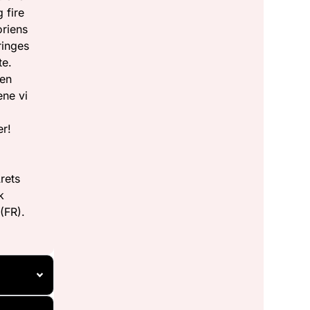
 fire
oriens
ringes
te.
ren
ene vi
er!
rets
k
(FR).