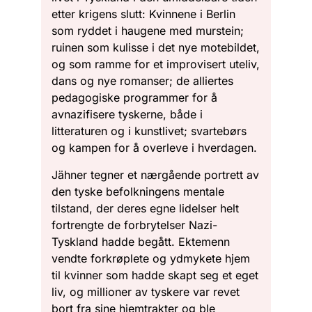
etter krigens slutt: Kvinnene i Berlin
som ryddet i haugene med murstein;
ruinen som kulisse i det nye motebildet,
og som ramme for et improvisert uteliv,
dans og nye romanser; de alliertes
pedagogiske programmer for å
avnazifisere tyskerne, både i
litteraturen og i kunstlivet; svartebørs
og kampen for å overleve i hverdagen.
Jähner tegner et nærgående portrett av
den tyske befolkningens mentale
tilstand, der deres egne lidelser helt
fortrengte de forbrytelser Nazi-
Tyskland hadde begått. Ektemenn
vendte forkrøplete og ydmykete hjem
til kvinner som hadde skapt seg et eget
liv, og millioner av tyskere var revet
bort fra sine hjemtrakter og ble