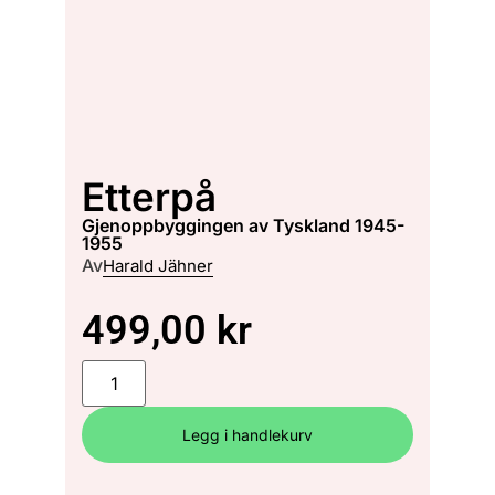
Etterpå
gjenoppbyggingen av Tyskland 1945-
1955
Av
Harald Jähner
499,00
kr
Legg i handlekurv