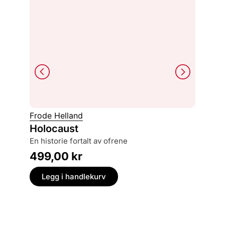
Frode Helland
Ketil Sl
Holocaust
Det li
en historie fortalt av ofrene
epidem
499,00
kr
249,
Legg i handlekurv
Legg