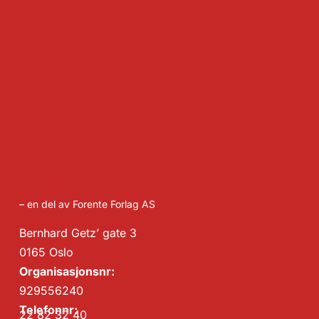
– en del av Forente Forlag AS
Bernhard Getz’ gate 3
0165 Oslo
Organisasjonsnr:
929556240
Telefonnr:
22 82 32 40