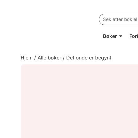
Search
for:
Bøker
For
Hjem
/
Alle bøker
/
Det onde er begynt