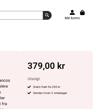
Search Button
Min konto
379,00
kr
Utsolgt
rancos
 Vere
Gratis frakt fra 250 kr
n
Sendes innen 2 virkedager
Der
 fra