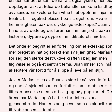
utsiden ser det ut som de har alt, også lykken, men Ju
oppdager raskt at Eduardo behandler sin kone kaldt o
avvisende. En kveld er han vitne til et opptrinn i hjemm
Beatriz blir regelrett plassert på sitt eget rom. Hva er
hemmeligheten bak det ulykkelige ekteskapet? Juan vi
finne ut av dette og det fører han inn i en jakt tilbake i
historien, dypere og dypere inn i diktaturets mørke.
Det onde er begynt er en fortelling om et ekteskap so
mer preget av hat og forakt enn av kjærlighet. Marías 
for seg den sterke destruktive kraften i begjær, men
tilgivelse er også et sentralt tema. Juan innser at vi må
akseptere vår fortid for å slippe å leve på en løgn.
Javier Marías er en av Spanias største nålevende forfa
og noe så sjeldent som en forfatter som kombinerer 
litterær anseelse med stort salg og høy popularitet. De
årene har Marías også hatt et stort internasjonalt
gjennombrudd. Han er stadig nevnt som en aktuell kan
til Nobelprisen i litteratur