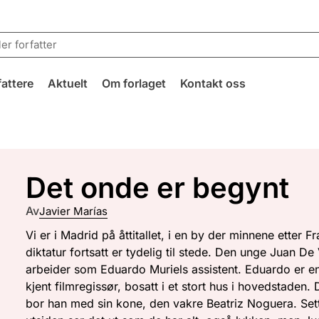
fattere
Aktuelt
Om forlaget
Kontakt oss
Det onde er begynt
Av
Javier Marías
Vi er i Madrid på åttitallet, i en by der minnene etter F
diktatur fortsatt er tydelig til stede. Den unge Juan De
arbeider som Eduardo Muriels assistent. Eduardo er e
kjent filmregissør, bosatt i et stort hus i hovedstaden. 
bor han med sin kone, den vakre Beatriz Noguera. Sett