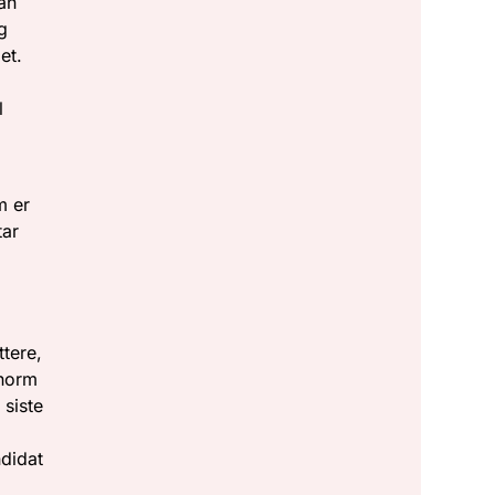
an
g
et.
l
m er
tar
ttere,
enorm
 siste
didat