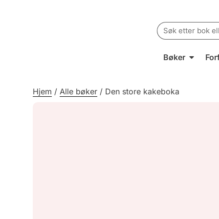
Search
for:
Bøker
For
Hjem
/
Alle bøker
/
Den store kakeboka