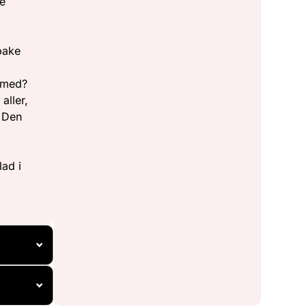
re
v
bake
g
 med?
aller,
I Den
lad i