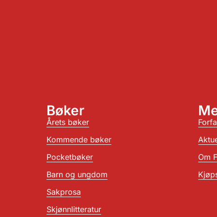
Bøker
Me
Årets bøker
Forfa
Kommende bøker
Aktue
Pocketbøker
Om F
Barn og ungdom
Kjøps
Sakprosa
Skjønnlitteratur