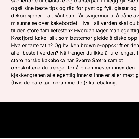
sachertorte til bløtkake og blåbærpai. I tillegg gir Sæt
også sine beste tips og råd for pynt og fyll, glasur og
dekorasjoner – alt sånt som får svigermor til å dåne a
misunnelse over kakebordet. Hva i all verden skal du 
til den store familiefesten? Hvordan lager man egentli
Kvæfjord-kake, slik som bestemor pleide å diske opp
Hva er tarte tatin? Og hvilken brownie-oppskrift er den 
aller beste i verden? Nå trenger du ikke å lure lenger. 
store norske kakeboka har Sverre Sætre samlet
oppskriftene du trenger for å bli en mester innen den
kjøkkengrenen alle egentlig innerst inne er aller mest g
(hvis de bare tør innrømme det): kakebaking.