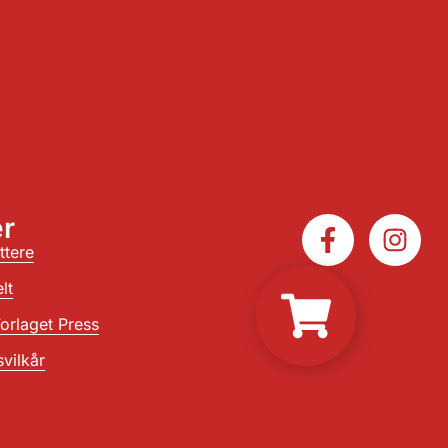
r
ttere
lt
orlaget Press
vilkår