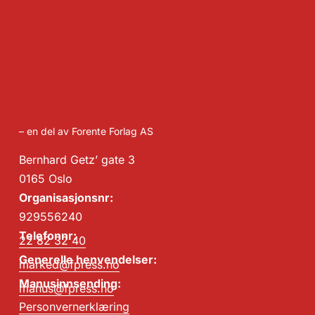
– en del av Forente Forlag AS
Bernhard Getz’ gate 3
0165 Oslo
Organisasjonsnr:
929556240
Telefonnr:
22 82 32 40
Generelle henvendelser:
marked@fpress.no
Manusinnsending:
manus@fpress.no
Personvernerklæring