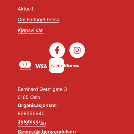
Aktuelt
Om Forlaget Press
Kjøpsvilkår
Bernhard Getz’ gate 3
0165 Oslo
Organisasjonsnr:
929556240
Telefonnr:
22 82 32 40
Generelle henvendelser:
marked@fpress.no