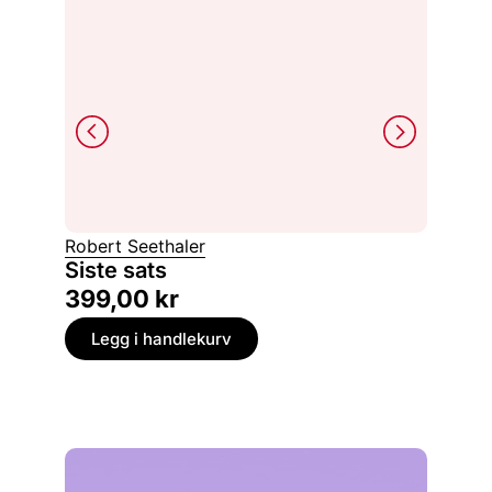
Robert Seethaler
David 
Siste sats
Livet
399,00
kr
439,
Legg i handlekurv
Legg