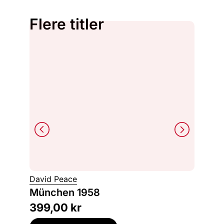
Flere titler
Jón Kal
David Peace
Hjerte
München 1958
dikt : 
399,00
kr
349,