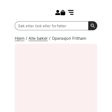
Search for:
Kommende bøker
Barn og ungdom
Search Butt
Search
for:
Hjem
/
Alle bøker
/
Operasjon Fritham