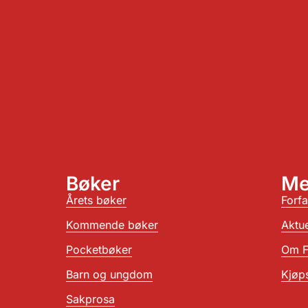
Bøker
Me
Årets bøker
Forfa
Kommende bøker
Aktue
Pocketbøker
Om F
Barn og ungdom
Kjøps
Sakprosa