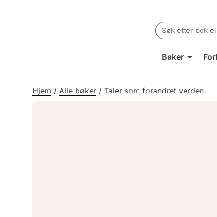
Search
for:
Bøker
For
Hjem
/
Alle bøker
/
Taler som forandret verden