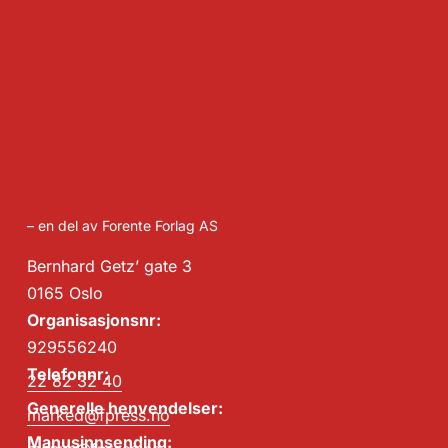
– en del av Forente Forlag AS
Bernhard Getz’ gate 3
0165 Oslo
Organisasjonsnr:
929556240
Telefonnr:
22 82 32 40
Generelle henvendelser:
marked@fpress.no
Manusinnsending: