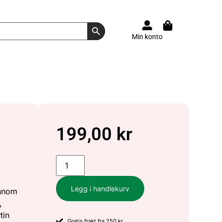
Search Button
Min konto
199,00
kr
Legg i handlekurv
ennom
,
tin
Gratis frakt fra 250 kr