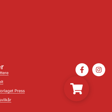
r
ttere
lt
orlaget Press
vilkår