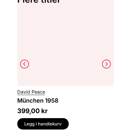
Salg!
David Peace
Amor T
München 1958
En ge
399,00
kr
229,
Legg i handlekurv
Legg