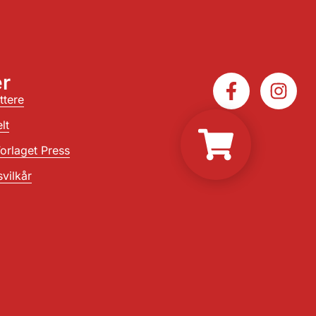
r
ttere
lt
orlaget Press
vilkår