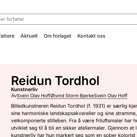
fattere
Aktuelt
Om forlaget
Kontakt oss
Reidun Tordhol
kunstnerliv
Av
Svein Olav Hoff
Øivind Storm Bjerke
Svein Olav Hoff
Billedkunstneren Reidun Tordhol (f. 1931) er særlig kjen
sine harmoniske landskapsakvareller og sine stramme
velkomponerte stilleben. Fra å være friluftsmaler har 
utviklet seg til å bli en sikker ateliermaler. Gjennom et 
kunstnerliv har hun markert seg som en sober kolorist i