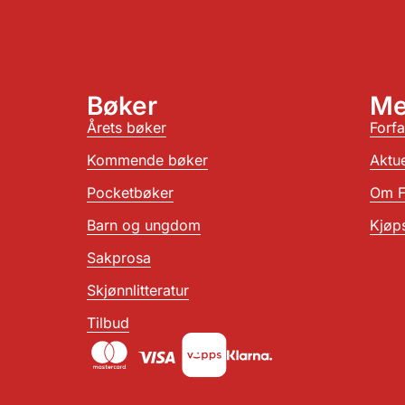
Bøker
Me
Årets bøker
Forfa
Kommende bøker
Aktue
Pocketbøker
Om F
Barn og ungdom
Kjøps
Sakprosa
Skjønnlitteratur
Tilbud