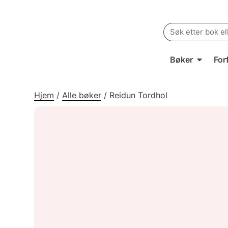
Search
for:
Bøker
For
Hjem
/
Alle bøker
/
Reidun Tordhol