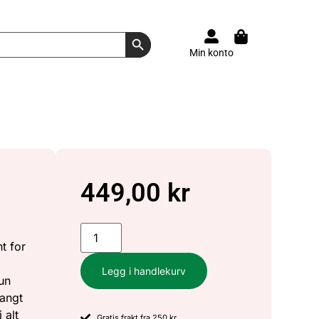
Search Button
Min konto
449,00
kr
t for
,
Legg i handlekurv
hun
langt
 alt
Gratis frakt fra 250 kr