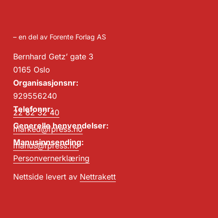
– en del av Forente Forlag AS
Bernhard Getz’ gate 3
0165 Oslo
Organisasjonsnr:
929556240
Telefonnr:
22 82 32 40
Generelle henvendelser:
marked@fpress.no
Manusinnsending:
manus@fpress.no
Personvernerklæring
Nettside levert av
Nettrakett