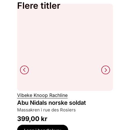
Flere titler
Ian Bur
Vibeke Knoop Rachline
Kolla
Abu Nidals norske soldat
tre historier om bedrag og overlevelse under
massakren i rue des Rosiers
andre v
399,00
kr
499,