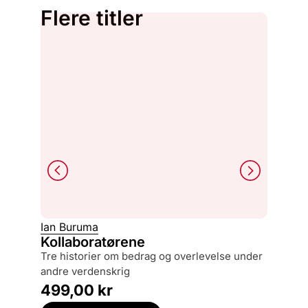
Flere titler
Ian Buruma
Arve Ho
Kollaboratørene
Tor Ho
tre historier om bedrag og overlevelse under
andre verdenskrig
499,
499,00
kr