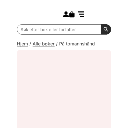
Search for:
Kommende bøker
Barn og ungdom
Search Butt
Search
for:
Hjem
/
Alle bøker
/
På tomannshånd