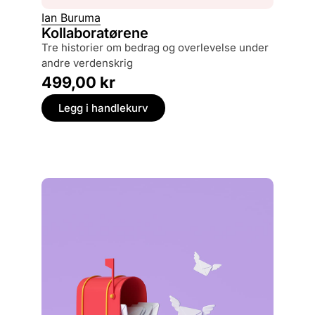
Ian Buruma
Hilary 
Kollaboratørene
Skygge
tre historier om bedrag og overlevelse under
andre verdenskrig
349,
499,00
kr
Legg
Legg i handlekurv