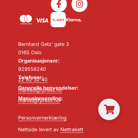
Bernhard Getz’ gate 3
0165 Oslo
Organisasjonsnr:
929556240
Telefonnr:
22 82 32 40
Generelle henvendelser:
marked@fpress.no
Manusinnsending:
manus@fpress.no
Personvernerklæring
Nettside levert av
Nettrakett