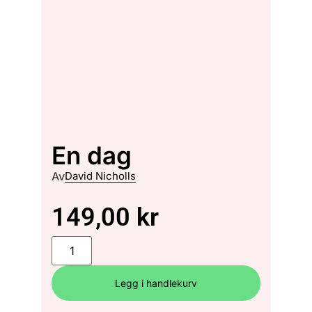
En dag
Av
David Nicholls
149,00
kr
Legg i handlekurv