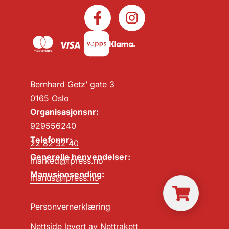
Bernhard Getz’ gate 3
0165 Oslo
Organisasjonsnr:
929556240
Telefonnr:
22 82 32 40
Generelle henvendelser:
marked@fpress.no
Manusinnsending:
manus@fpress.no
Personvernerklæring
Nettside levert av
Nettrakett