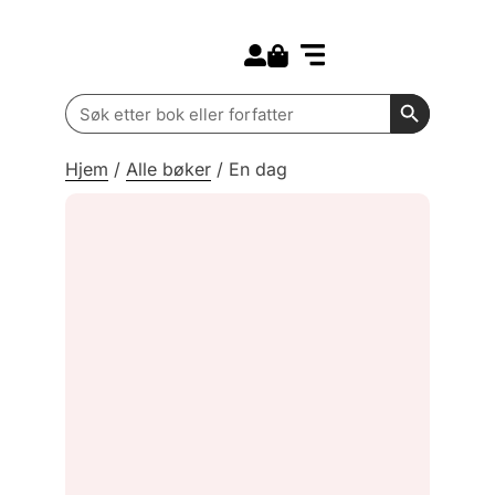
Search for:
Kommende bøker
Barn og ungdom
Search Butt
Search
for:
Hjem
/
Alle bøker
/
En dag