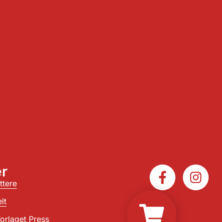
r
ttere
lt
orlaget Press