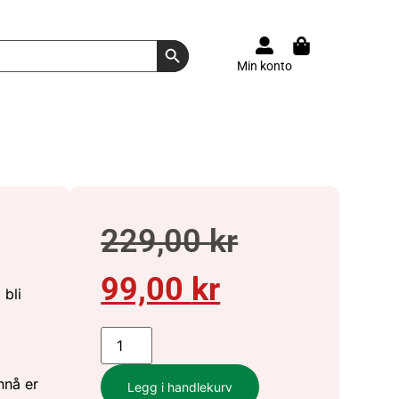
Search Button
Min konto
229,00
kr
99,00
kr
 bli
nnå er
Legg i handlekurv