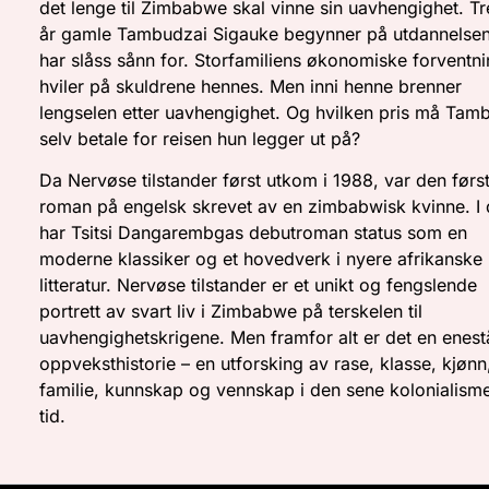
det lenge til Zimbabwe skal vinne sin uavhengighet. Tr
år gamle Tambudzai Sigauke begynner på utdannelse
har slåss sånn for. Storfamiliens økonomiske forventn
hviler på skuldrene hennes. Men inni henne brenner
lengselen etter uavhengighet. Og hvilken pris må Tam
selv betale for reisen hun legger ut på?
Da Nervøse tilstander først utkom i 1988, var den førs
roman på engelsk skrevet av en zimbabwisk kvinne. I
har Tsitsi Dangarembgas debutroman status som en
moderne klassiker og et hovedverk i nyere afrikanske
litteratur. Nervøse tilstander er et unikt og fengslende
portrett av svart liv i Zimbabwe på terskelen til
uavhengighetskrigene. Men framfor alt er det en enes
oppveksthistorie – en utforsking av rase, klasse, kjønn
familie, kunnskap og vennskap i den sene kolonialism
tid.