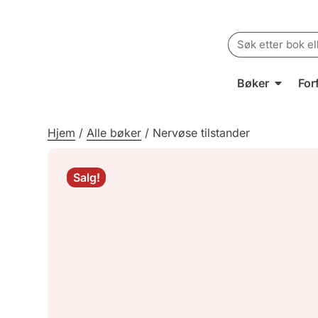
Search
for:
Bøker
For
Hjem
/
Alle bøker
/
Nervøse tilstander
Salg!