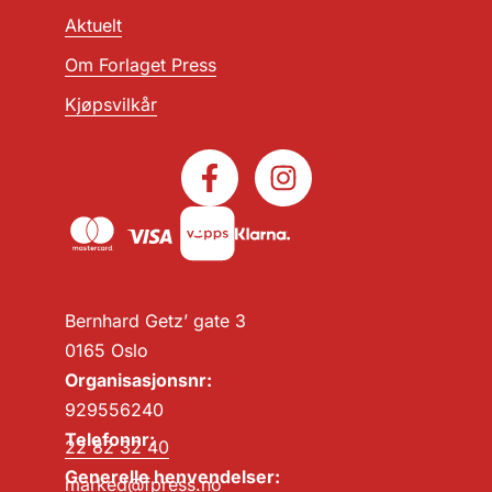
Aktuelt
Om Forlaget Press
Kjøpsvilkår
Bernhard Getz’ gate 3
0165 Oslo
Organisasjonsnr:
929556240
Telefonnr:
22 82 32 40
Generelle henvendelser:
marked@fpress.no