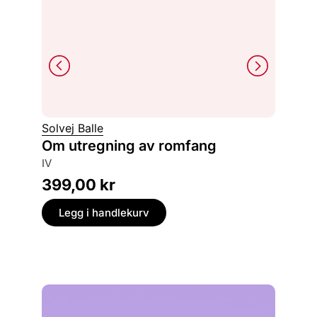
Solvej Balle
Maaza 
Om utregning av romfang
Skyg
IV
449,
399,00
kr
Legg
Legg i handlekurv