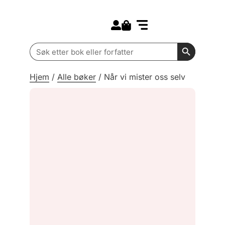
Search for:
Kommende bøker
Barn og ungdom
Search Butt
Search
for:
Hjem
/
Alle bøker
/
Når vi mister oss selv