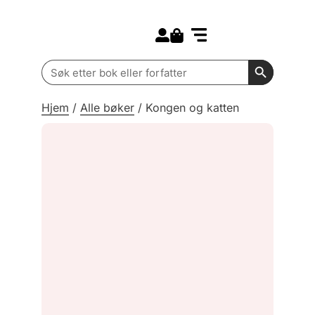
Search for:
Kommende bøker
Barn og ungdom
Search Butt
Search
for:
Hjem
/
Alle bøker
/
Kongen og katten