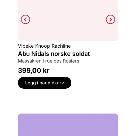
Espen 
Vibeke Knoop Rachline
Hva ve
Abu Nidals norske soldat
om hjemmefronten og deportasjonen av
massakren i rue des Rosiers
jødene
399,00
kr
399,
Legg i handlekurv
Legg