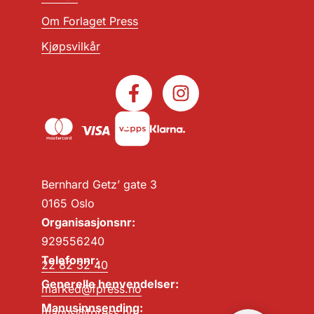
Om Forlaget Press
Kjøpsvilkår
Bernhard Getz’ gate 3
0165 Oslo
Organisasjonsnr:
929556240
Telefonnr:
22 82 32 40
Generelle henvendelser:
marked@fpress.no
Manusinnsending:
manus@fpress.no