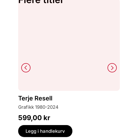
Svein O
Terje Resell
Fram
grafikk 1980-2024
amerik
599,00
kr
599,
Legg i handlekurv
Legg