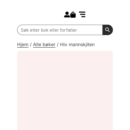
Search for:
Kommende bøker
Barn og ungdom
Search Butt
Search
for:
Hjem
/
Alle bøker
/
Hiv mannskjiten