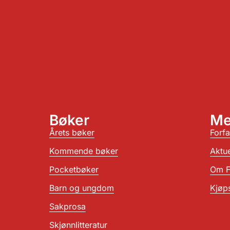
Bøker
Me
Årets bøker
Forfa
Kommende bøker
Aktue
Pocketbøker
Om F
Barn og ungdom
Kjøps
Sakprosa
Skjønnlitteratur