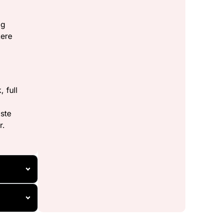
lg
kere
 full
ste
r.