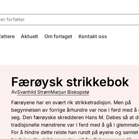
fattere
Aktuelt
Om forlaget
Kontakt oss
Færøysk strikkebok
Av
Svanhild Strøm
Marjun Biskopstø
Færøyene har en svært rik strikketradisjon. Men på
begynnelsen av forrige århundre var noe i ferd med å
seg. Den færøyske skredderen Hans M. Debes så at d
tradisjonelle mønstrene var i ferd med å gå i glemmeb
For å hindre dette reiste han rundt på øyene og samlet