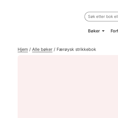
Search
for:
Bøker
For
Hjem
/
Alle bøker
/
Færøysk strikkebok