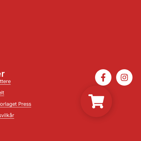
r
ttere
lt
orlaget Press
vilkår