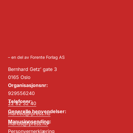
– en del av Forente Forlag AS
Bernhard Getz’ gate 3
0165 Oslo
Organisasjonsnr:
929556240
Telefonnr:
22 82 32 40
Generelle henvendelser:
marked@fpress.no
Manusinnsending:
manus@fpress.no
Personvernerklæring