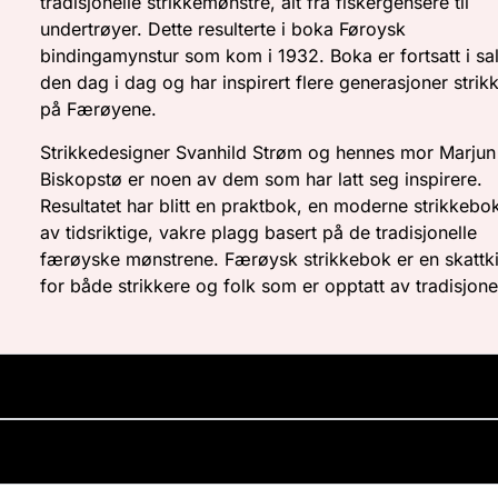
tradisjonelle strikkemønstre, alt fra fiskergensere til
undertrøyer. Dette resulterte i boka Føroysk
bindingamynstur som kom i 1932. Boka er fortsatt i sa
den dag i dag og har inspirert flere generasjoner strik
på Færøyene.
Strikkedesigner Svanhild Strøm og hennes mor Marjun
Biskopstø er noen av dem som har latt seg inspirere.
Resultatet har blitt en praktbok, en moderne strikkebok,
av tidsriktige, vakre plagg basert på de tradisjonelle
færøyske mønstrene. Færøysk strikkebok er en skattki
for både strikkere og folk som er opptatt av tradisjone