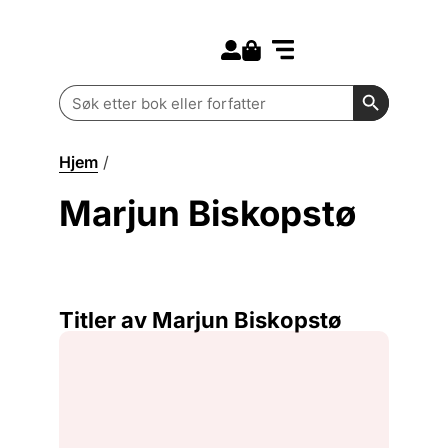
Search for:
Kommende bøker
Barn og ungdom
Search Butt
Search
for:
Hjem
/
Marjun Biskopstø
Marjun Biskopstø
Titler av Marjun Biskopstø