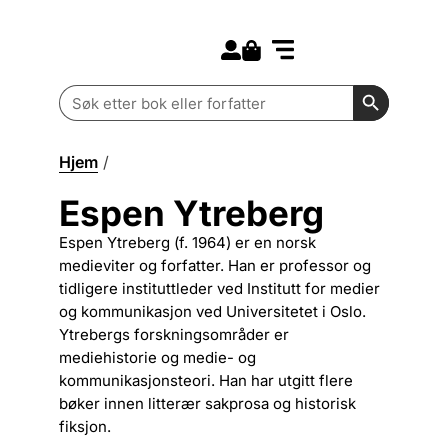
Search for:
Kommende bøker
Barn og ungdom
Search Butt
Search
for:
Hjem
/
Espen Ytreberg
Espen Ytreberg
Espen Ytreberg (f. 1964) er en norsk
medieviter og forfatter. Han er professor og
tidligere instituttleder ved Institutt for medier
og kommunikasjon ved Universitetet i Oslo.
Ytrebergs forskningsområder er
mediehistorie og medie- og
kommunikasjonsteori. Han har utgitt flere
bøker innen litterær sakprosa og historisk
fiksjon.