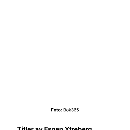
Foto:
Bok365
Titler av Espen Ytreberg