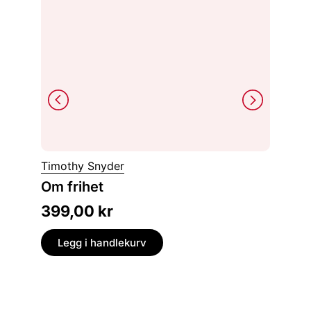
Vibeke 
Timothy Snyder
Abu N
Om frihet
massak
399,00
kr
399,
Legg i handlekurv
Legg