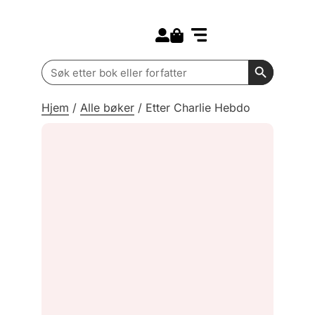
Search for:
Kommende bøker
Barn og ungdom
Search Butt
Search
for:
Hjem
/
Alle bøker
/
Etter Charlie Hebdo