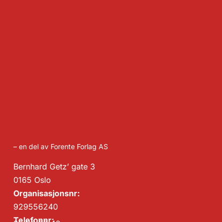
– en del av Forente Forlag AS
Bernhard Getz’ gate 3
0165 Oslo
Organisasjonsnr:
929556240
Telefonnr: