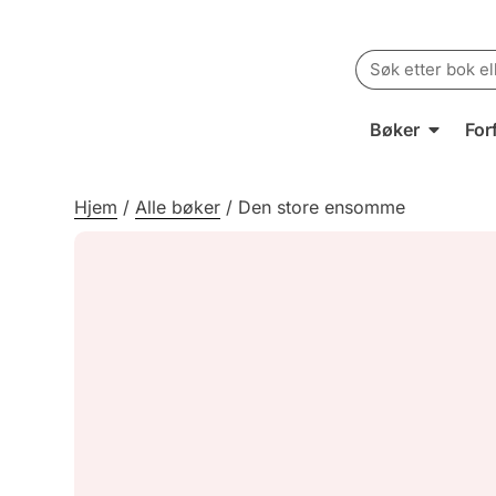
Search
for:
Bøker
For
Hjem
/
Alle bøker
/
Den store ensomme