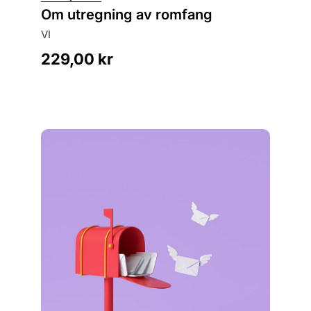
Ankla
Om utregning av romfang
én mann
449,
VI
229,00
kr
Legg