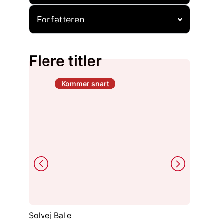
Forfatteren
Flere titler
Kommer snart
Jack Fa
Solvej Balle