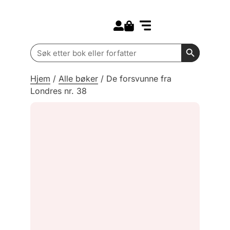
Search for:
Kommende bøker
Barn og ungdom
Search Butt
Search
for:
Hjem
/
Alle bøker
/
De forsvunne fra
Londres nr. 38