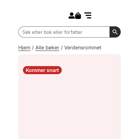
Search for:
Kommende bøker
Barn og ungdom
Search Butt
Search
for:
Hjem
/
Alle bøker
/
Verdensrommet
Kommer snart