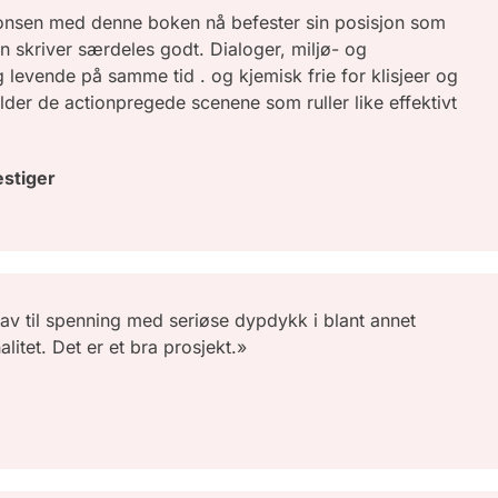
imonsen med denne boken nå befester sin posisjon som
an skriver særdeles godt. Dialoger, miljø- og
 levende på samme tid . og kjemisk frie for klisjeer og
der de actionpregede scenene som ruller like effektivt
estiger
rav til spenning med seriøse dypdykk i blant annet
litet. Det er et bra prosjekt.»