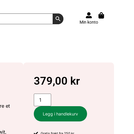
Search Button
Min konto
379,00
kr
re et
Legg i handlekurv
wit,
Gratis frakt fra 250 kr