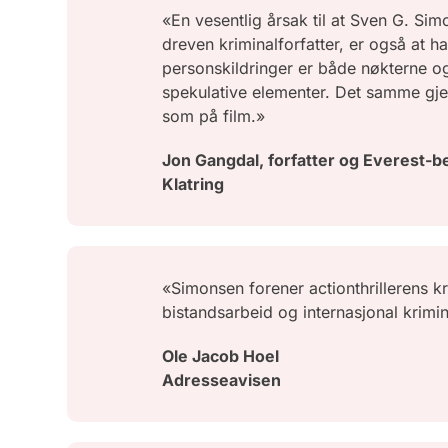
«En vesentlig årsak til at Sven G. S
dreven kriminalforfatter, er også at h
personskildringer er både nøkterne og
spekulative elementer. Det samme gjel
som på film.»
Jon Gangdal, forfatter og Everest-b
Klatring
«Simonsen forener actionthrillerens k
bistandsarbeid og internasjonal krimina
Ole Jacob Hoel
Adresseavisen