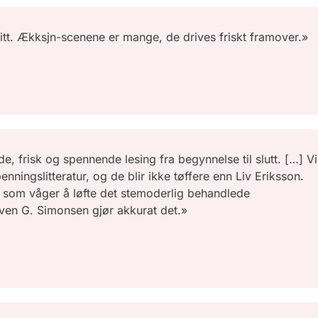
itt. Ækksjn-scenene er mange, de drives friskt framover.»
de, frisk og spennende lesing fra begynnelse til slutt. […] Vi
nningslitteratur, og de blir ikke tøffere enn Liv Eriksson.
e som våger å løfte det stemoderlig behandlede
 Sven G. Simonsen gjør akkurat det.»