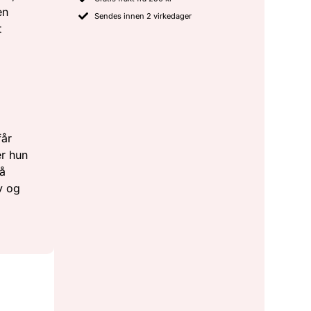
en
Sendes innen 2 virkedager
t
får
er hun
 å
v og