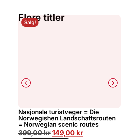
Flere titler
Salg!
Nasjonale turistveger = Die
Emma K
Norwegishen Landschaftsrouten
The fo
= Norwegian scenic routes
499,
399,00
kr
149,00
kr