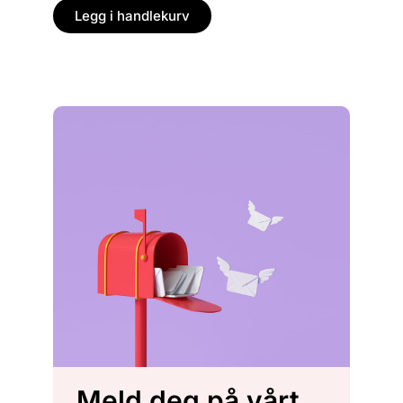
Legg
Legg i handlekurv
Meld deg på vårt