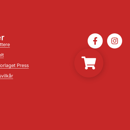
r
ttere
lt
orlaget Press
vilkår