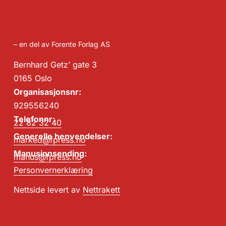
– en del av Forente Forlag AS
Bernhard Getz’ gate 3
0165 Oslo
Organisasjonsnr:
929556240
Telefonnr:
22 82 32 40
Generelle henvendelser:
marked@fpress.no
Manusinnsending:
manus@fpress.no
Personvernerklæring
Nettside levert av
Nettrakett