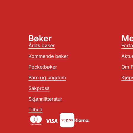
Bøker
Me
Årets bøker
Forfa
Kommende bøker
Aktue
Pocketbøker
Om F
Barn og ungdom
Kjøps
Sakprosa
Skjønnlitteratur
Tilbud