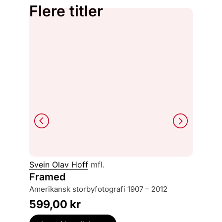
Flere titler
Svein Olav Hoff
mfl.
Karin H
Framed
Håkon
amerikansk storbyfotografi 1907 – 2012
collage
599,00
kr
499,