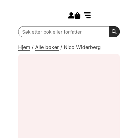
Search for:
Kommende bøker
Barn og ungdom
Search Butt
Search
for:
Hjem
/
Alle bøker
/
Nico Widerberg