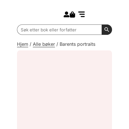
Search for:
Kommende bøker
Barn og ungdom
Search Butt
Search
for:
Hjem
/
Alle bøker
/
Barents portraits