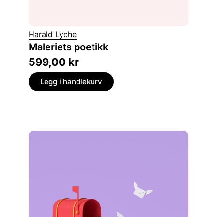
Karin H
Harald Lyche
Håkon
Maleriets poetikk
collage
599,00
kr
499,
Legg i handlekurv
Legg