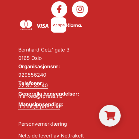
Bernhard Getz’ gate 3
0165 Oslo
Organisasjonsnr:
929556240
Telefonnr:
22 82 32 40
Generelle henvendelser:
marked@fpress.no
Manusinnsending:
manus@fpress.no
Personvernerklæring
Nettside levert av
Nettrakett