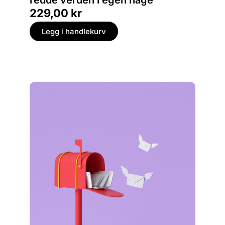
229,00
kr
449,
Legg i handlekurv
Legg