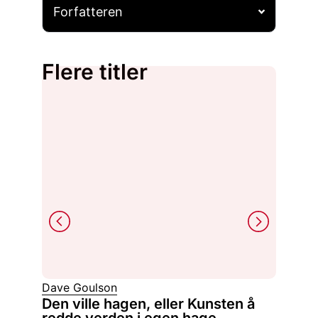
Forfatteren
Flere titler
André S
Dave Goulson
Hage
Den ville hagen, eller Kunsten å
redde verden i egen hage
alt om 