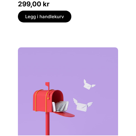
299,00
kr
499,
Legg i handlekurv
Legg