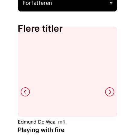
Forfatteren
Flere titler
Karin H
Edmund De Waal
mfl.
Håkon
Playing with fire
collage