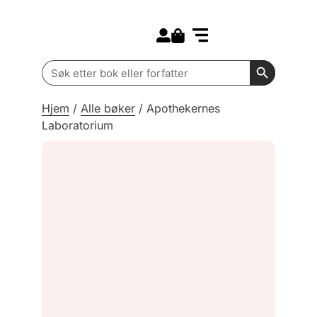
Search for:
Kommende bøker
Barn og ungdom
Search Butt
Search
for:
Hjem
/
Alle bøker
/
Apothekernes
Laboratorium