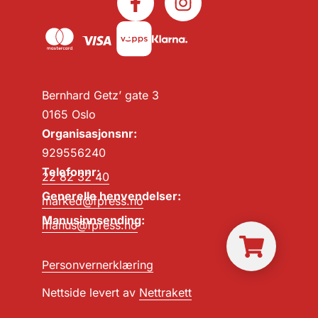
Bernhard Getz’ gate 3
0165 Oslo
Organisasjonsnr:
929556240
Telefonnr:
22 82 32 40
Generelle henvendelser:
marked@fpress.no
Manusinnsending:
manus@fpress.no
Personvernerklæring
Nettside levert av
Nettrakett