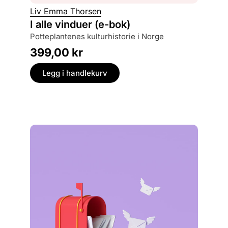
Liv Emma Thorsen
Åsmund
I alle vinduer (e-bok)
Jens 
potteplantenes kulturhistorie i Norge
histori
399,00
kr
499,
Legg i handlekurv
Legg