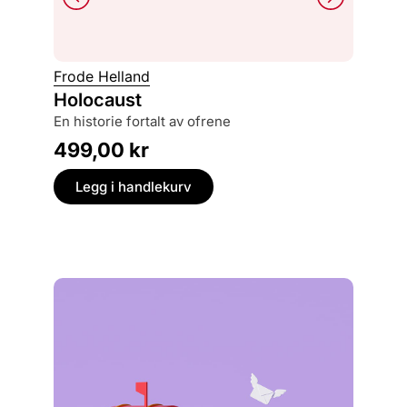
Frode Helland
Ketil Sl
Holocaust
Det li
en historie fortalt av ofrene
epidem
499,00
kr
499,
Legg i handlekurv
Legg