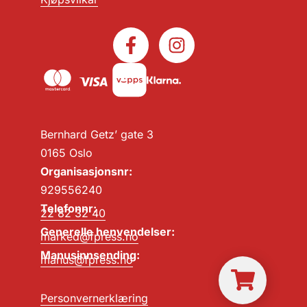
Bernhard Getz’ gate 3
0165 Oslo
Organisasjonsnr:
929556240
Telefonnr:
22 82 32 40
Generelle henvendelser:
marked@fpress.no
Manusinnsending:
manus@fpress.no
Personvernerklæring