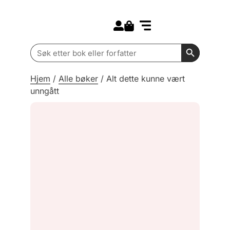
Search for:
Kommende bøker
Barn og ungdom
Search Butt
Search
for:
Hjem
/
Alle bøker
/
Alt dette kunne vært
unngått