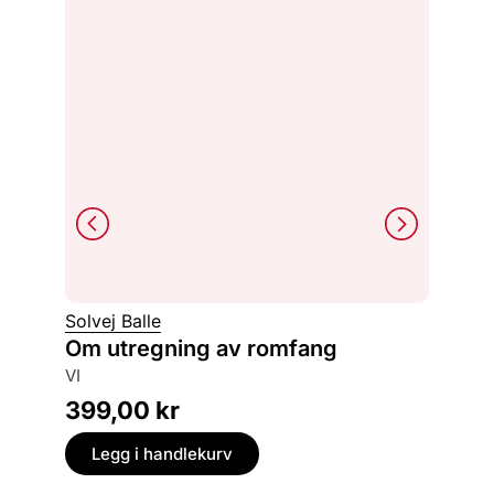
Philipp
Solvej Balle
Tilbak
Om utregning av romfang
om en forsvunnet by, og jakten på
VI
rettferd
399,00
kr
249,
Legg i handlekurv
Legg