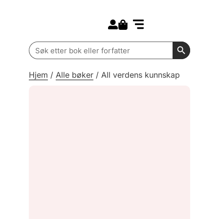
Search for:
Kommende bøker
Barn og ungdom
Search Butt
Search
for:
Hjem
/
Alle bøker
/
All verdens kunnskap