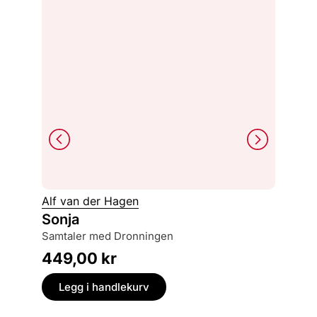
Philipp
Alf van der Hagen
Skygg
Sonja
løgn, kjærlighet og rettferdighet langs
samtaler med Dronningen
nazisten
449,00
kr
249,
Legg i handlekurv
Legg