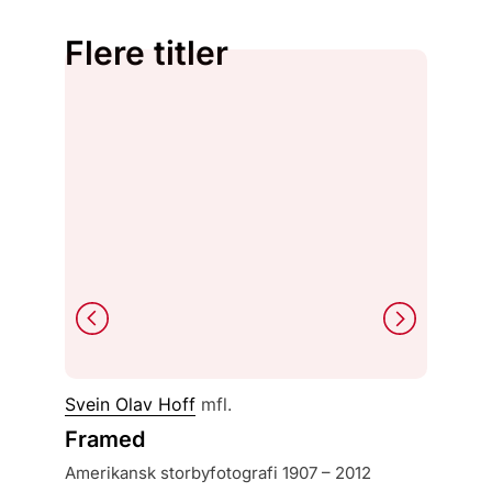
Flere titler
Svein Olav Hoff
mfl.
Rune J
Framed
Mine s
amerikansk storbyfotografi 1907 – 2012