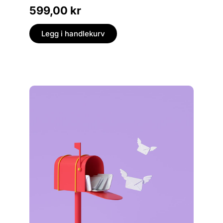
349,
599,00
kr
Legg
Legg i handlekurv