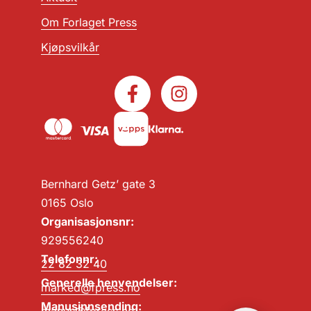
Om Forlaget Press
Kjøpsvilkår
Bernhard Getz’ gate 3
0165 Oslo
Organisasjonsnr:
929556240
Telefonnr:
22 82 32 40
Generelle henvendelser:
marked@fpress.no
Manusinnsending: