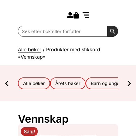
Search for:
Kommende bøker
Barn og ungdom
Search Butt
Search
for:
Alle bøker
/ Produkter med stikkord
«Vennskap»
Alle bøker
Årets bøker
Barn og ungdom
Vennskap
Salg!